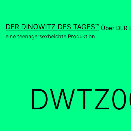
Zum
Inhalt
springen
DER DINOWITZ DES TAGES™
Über DER 
eine teenagersexbeichte Produktion
DWTZ0