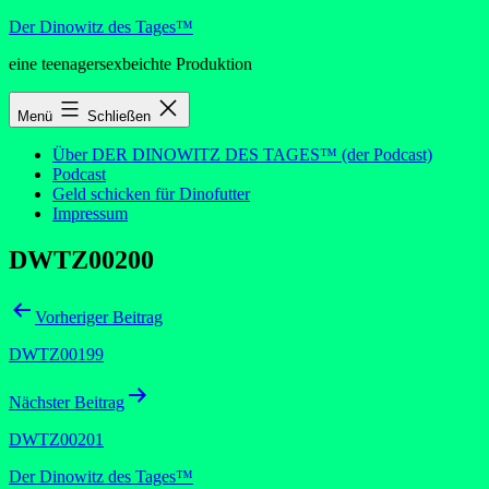
Zum
Der Dinowitz des Tages™
Inhalt
eine teenagersexbeichte Produktion
springen
Menü
Schließen
Über DER DINOWITZ DES TAGES™ (der Podcast)
Podcast
Geld schicken für Dinofutter
Impressum
DWTZ00200
Beitragsnavigation
Vorheriger Beitrag
DWTZ00199
Nächster Beitrag
DWTZ00201
Der Dinowitz des Tages™