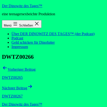
Zum
Der Dinowitz des Tages™
Inhalt
eine teenagersexbeichte Produktion
springen
Menü
Schließen
Über DER DINOWITZ DES TAGES™ (der Podcast)
Podcast
Geld schicken für Dinofutter
Impressum
DWTZ00266
Beitragsnavigation
Vorheriger Beitrag
DWTZ00265
Nächster Beitrag
DWTZ00267
Der Dinowitz des Tages™