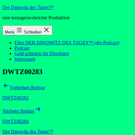
Zum
Der Dinowitz des Tages™
Inhalt
eine teenagersexbeichte Produktion
springen
Menü
Schließen
Über DER DINOWITZ DES TAGES™ (der Podcast)
Podcast
Geld schicken für Dinofutter
Impressum
DWTZ00283
Beitragsnavigation
Vorheriger Beitrag
DWTZ00282
Nächster Beitrag
DWTZ00284
Der Dinowitz des Tages™