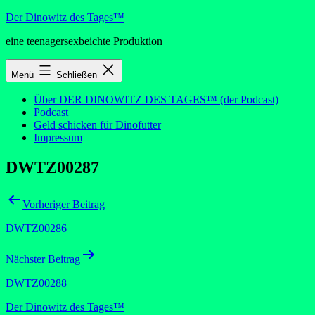
Zum
Der Dinowitz des Tages™
Inhalt
eine teenagersexbeichte Produktion
springen
Menü
Schließen
Über DER DINOWITZ DES TAGES™ (der Podcast)
Podcast
Geld schicken für Dinofutter
Impressum
DWTZ00287
Beitragsnavigation
Vorheriger Beitrag
DWTZ00286
Nächster Beitrag
DWTZ00288
Der Dinowitz des Tages™