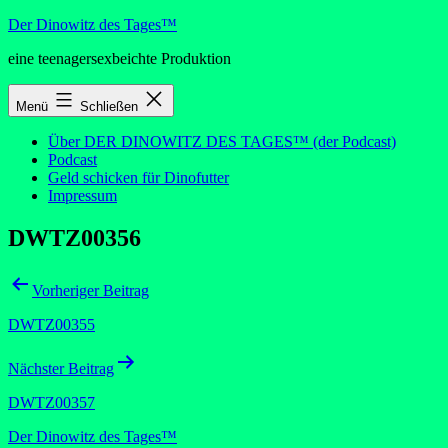
Zum
Der Dinowitz des Tages™
Inhalt
eine teenagersexbeichte Produktion
springen
Menü
Schließen
Über DER DINOWITZ DES TAGES™ (der Podcast)
Podcast
Geld schicken für Dinofutter
Impressum
DWTZ00356
Beitragsnavigation
Vorheriger Beitrag
DWTZ00355
Nächster Beitrag
DWTZ00357
Der Dinowitz des Tages™