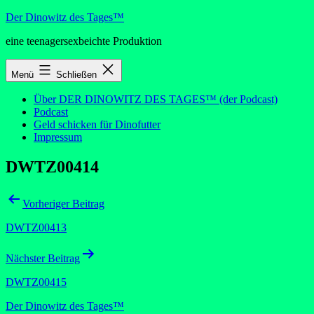
Zum
Der Dinowitz des Tages™
Inhalt
eine teenagersexbeichte Produktion
springen
Menü
Schließen
Über DER DINOWITZ DES TAGES™ (der Podcast)
Podcast
Geld schicken für Dinofutter
Impressum
DWTZ00414
Beitragsnavigation
Vorheriger Beitrag
DWTZ00413
Nächster Beitrag
DWTZ00415
Der Dinowitz des Tages™