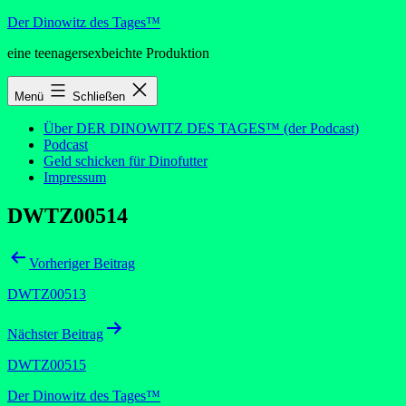
Zum
Der Dinowitz des Tages™
Inhalt
eine teenagersexbeichte Produktion
springen
Menü
Schließen
Über DER DINOWITZ DES TAGES™ (der Podcast)
Podcast
Geld schicken für Dinofutter
Impressum
DWTZ00514
Beitragsnavigation
Vorheriger Beitrag
DWTZ00513
Nächster Beitrag
DWTZ00515
Der Dinowitz des Tages™