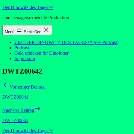
Zum
Der Dinowitz des Tages™
Inhalt
eine teenagersexbeichte Produktion
springen
Menü
Schließen
Über DER DINOWITZ DES TAGES™ (der Podcast)
Podcast
Geld schicken für Dinofutter
Impressum
DWTZ00642
Beitragsnavigation
Vorheriger Beitrag
DWTZ00641
Nächster Beitrag
DWTZ00643
Der Dinowitz des Tages™