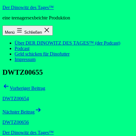
Zum
Der Dinowitz des Tages™
Inhalt
eine teenagersexbeichte Produktion
springen
Menü
Schließen
Über DER DINOWITZ DES TAGES™ (der Podcast)
Podcast
Geld schicken für Dinofutter
Impressum
DWTZ00655
Beitragsnavigation
Vorheriger Beitrag
DWTZ00654
Nächster Beitrag
DWTZ00656
Der Dinowitz des Tages™