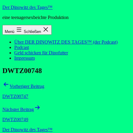
Zum
Der Dinowitz des Tages™
Inhalt
eine teenagersexbeichte Produktion
springen
Menü
Schließen
Über DER DINOWITZ DES TAGES™ (der Podcast)
Podcast
Geld schicken für Dinofutter
Impressum
DWTZ00748
Beitragsnavigation
Vorheriger Beitrag
DWTZ00747
Nächster Beitrag
DWTZ00749
Der Dinowitz des Tages™