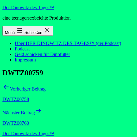
Zum
Der Dinowitz des Tages™
Inhalt
eine teenagersexbeichte Produktion
springen
Menü
Schließen
Über DER DINOWITZ DES TAGES™ (der Podcast)
Podcast
Geld schicken für Dinofutter
Impressum
DWTZ00759
Beitragsnavigation
Vorheriger Beitrag
DWTZ00758
Nächster Beitrag
DWTZ00760
Der Dinowitz des Tages™